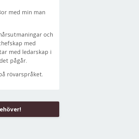
. Bor med min man
tonårsutmaningar och
 chefskap med
tar med ledarskap i
 det pågår.
på rövarspråket.
behöver!