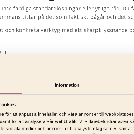
nte färdiga standardlösningar eller ytliga råd. Du 
llsammans tittar på det som faktiskt pågår och det 
et och konkreta verktyg med ett skarpt lyssnande o
om:
ne för affärer och med hjärta för människor.”
e mest träffsäkra beskrivningarna av hur jag arbetar
Information
cookies
re för att anpassa innehållet och våra annonser till webbplatsbes
 samt för att analysera vår webbtrafik. Vi vidarebefordrar även s
ill de sociala medier och annons- och analysföretag som vi samar