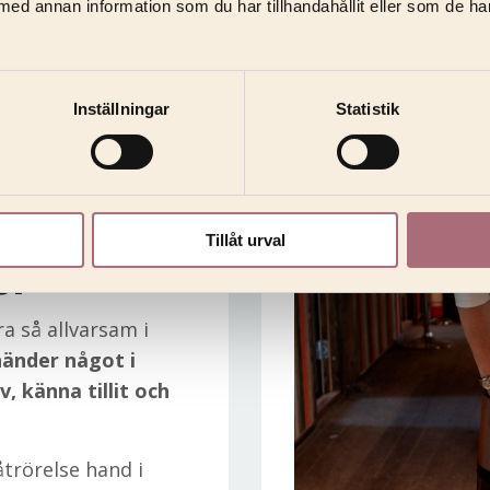
med annan information som du har tillhandahållit eller som de ha
Inställningar
Statistik
Tillåt urval
or
ra så allvarsam i
händer något i
, känna tillit och
trörelse hand i