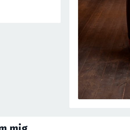
om mig