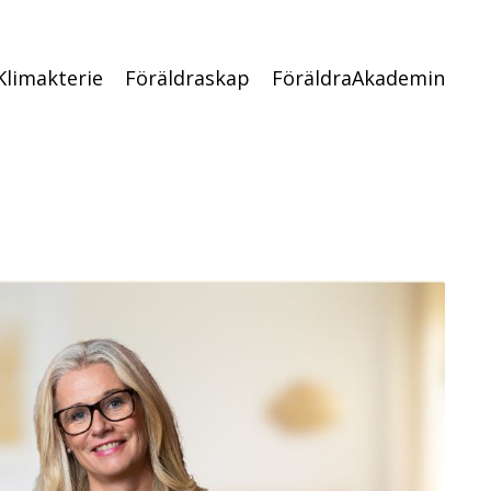
Klimakterie
Föräldraskap
FöräldraAkademin