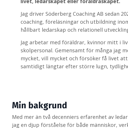
livet, ledarskapet eller föräldraskapet.
Jag driver Söderberg Coaching AB sedan 20
coaching, föreläsningar och utbildning ino
hållbart ledarskap och relationell utvecklin
Jag arbetar med föräldrar, kvinnor mitt i li
skolpersonal. Gemensamt för många jag mö
mycket, vill mycket och försöker få livet a
samtidigt längtar efter större lugn, tydligh
Min bakgrund
Med mer än två decenniers erfarenhet av ledars
jag en djup förståelse för både människor, ve