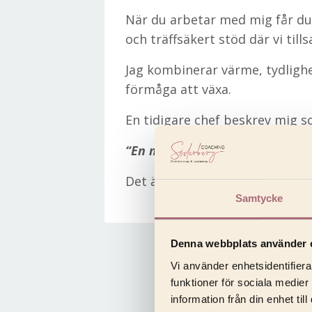
När du arbetar med mig får du i
och träffsäkert stöd där vi ti
Jag kombinerar värme, tydligh
förmåga att växa.
En tidigare chef beskrev mig s
“En målinriktad ledare med sin
Det är nog fortfarande en av d
Samtycke
Denna webbplats använder 
Vi använder enhetsidentifiera
funktioner för sociala medier
information från din enhet t