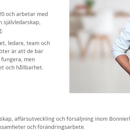
20 och arbetar med
m självledarskap,
g.
vet, ledare, team och
ter är att de bär
tt fungera, men
et och hållbarhet.
kap, affärsutveckling och försäljning inom Bonnierk
rksamheter och förändringsarbete.