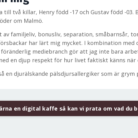
till två killar, Henry född -17 och Gustav född -03
söder om Malmö.
 av familjeliv, bonusliv, separation, småbarnsår, 
dförsbackar har lärt mig mycket. I kombination med
 föränderlig mediebranch gör att jag inte bara arbe
med en djup respekt för hur livet faktiskt känns när
så en djurälskande pälsdjursallergiker som är grym 
rna en digital kaffe så kan vi prata om vad du 